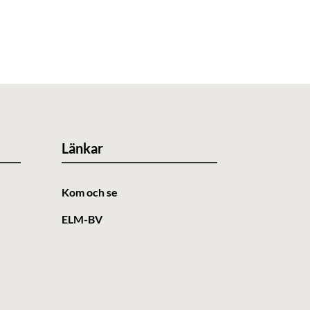
Länkar
Kom och se
ELM-BV