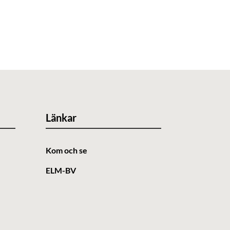
Länkar
Kom och se
ELM-BV