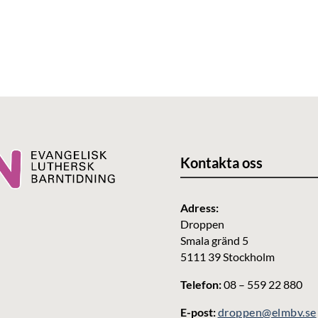
Kontakta oss
Adress:
Droppen
Smala gränd 5
5111 39 Stockholm
Telefon:
08 – 559 22 880
E-post:
droppen@elmbv.se