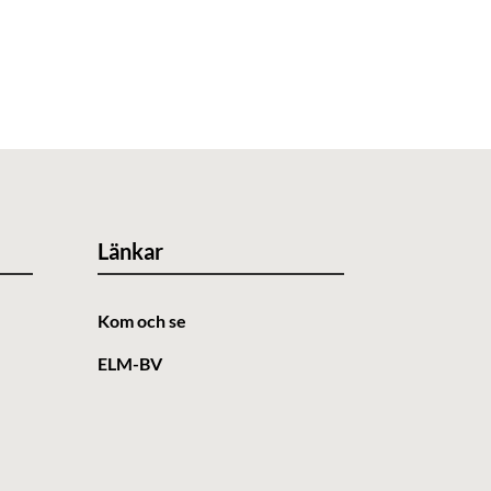
Länkar
Kom och se
ELM-BV