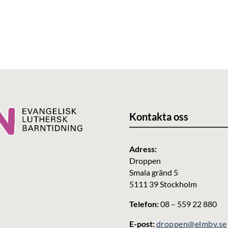
Kontakta oss
Adress:
Droppen
Smala gränd 5
5111 39 Stockholm
Telefon:
08 – 559 22 880
E-post:
droppen@elmbv.se